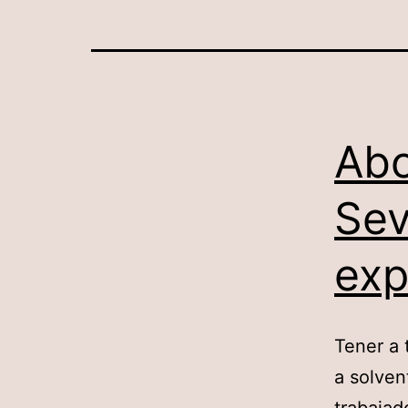
Abo
Sev
exp
Tener a 
a solven